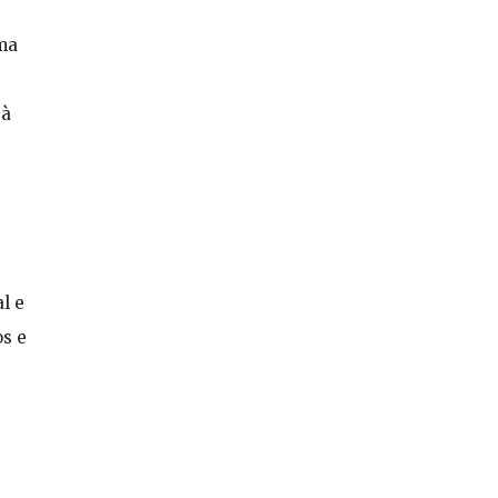
ema
 à
l e
os e