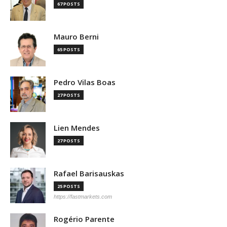
67 POSTS
Mauro Berni
65 POSTS
Pedro Vilas Boas
27 POSTS
Lien Mendes
27 POSTS
Rafael Barisauskas
25 POSTS
https://fastmarkets.com
Rogério Parente