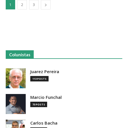
1
2
3
Colunistas
Juarez Pereira
113 POSTS
Marcio Funchal
73 POSTS
Carlos Bacha