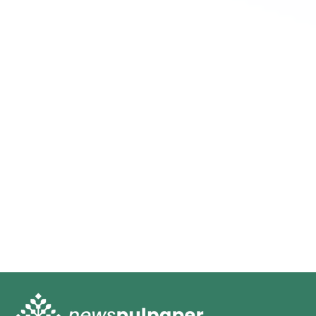
Participe do Guia ABTCP
Publique sua empresa
no Guia ABTCP
Não deixe sua empresa fora do mais importante
meio de veiculação de contatos de empresas,
produtos e serviços do segmento.
SAIBA MAIS