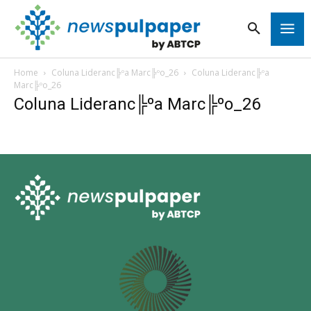
Home
Coluna Lideranc╠ºa Marc╠ºo_26
Coluna Lideranc╠ºa
Marc╠ºo_26
Coluna Lideranc╠ºa Marc╠ºo_26