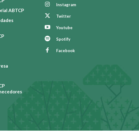
CP
Instagram
orial ABTCP
Twitter
vidades
Youtube
CP
Spotify
Facebook
resa
CP
rnecedores