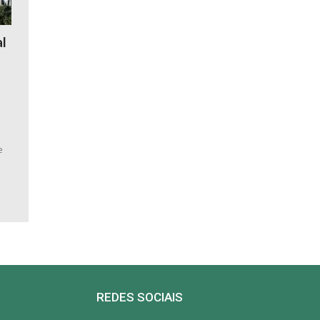
al
a
e
REDES SOCIAIS