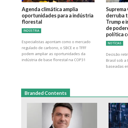
Agenda climática amplia
Suprema 
oportunidades para a indústria
derruba t
florestal
Trump e i
de poder
INDÚSTRIA
política 
Especialistas apontam como o mercado
NOTÍCIAS
regulado de carbono, o SBCE e o TFFF
podem ampliar as oportunidades da
Decisão reti
indústria de base florestal na COP31
Brasil sob a
baseadas em
Branded Contents