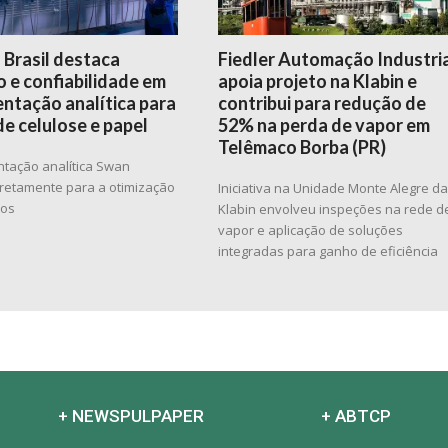
 Brasil destaca
Fiedler Automação Industri
 e confiabilidade em
apoia projeto na Klabin e
ntação analítica para
contribui para redução de
de celulose e papel
52% na perda de vapor em
Telêmaco Borba (PR)
ntação analítica Swan
diretamente para a otimização
Iniciativa na Unidade Monte Alegre d
sos
Klabin envolveu inspeções na rede d
vapor e aplicação de soluções
integradas para ganho de eficiência
+ NEWSPULPAPER
+ ABTCP