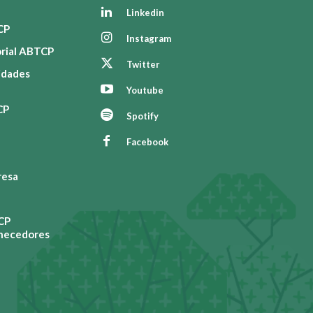
Linkedin
CP
Instagram
orial ABTCP
Twitter
vidades
Youtube
CP
Spotify
Facebook
resa
CP
rnecedores