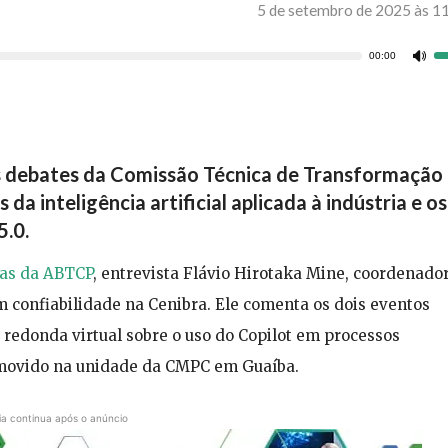
5 de setembro de 2025 às 1
00:00
Us
as
se
pa
ci
ou
os debates da Comissão Técnica de Transformação
pa
a inteligência artificial aplicada à indústria e os
ba
5.0.
pa
au
as da ABTCP
, entrevista Flávio Hirotaka Mine, coordenado
ou
di
m confiabilidade na Cenibra. Ele comenta os dois eventos
o
 redonda virtual sobre o uso do Copilot em processos
vo
omovido na unidade da CMPC em Guaíba.
ia continua após o anúncio