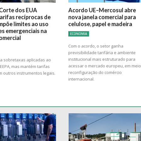
Corte dos EUA
Acordo UE–Mercosul abre
arifas recíprocas de
nova janela comercial para
mpõe limites ao uso
celulose, papel e madeira
es emergenciais na
ECONOMIA
comercial
Com o acordo, o setor ganha
previsibilidade tarifária e ambiente
institucional mais estruturado para
ra sobretaxas aplicadas ao
acessar o mercado europeu, em meio
 IEEPA, mas mantém tarifas
reconfiguração do comércio
 outros instrumentos legais.
internacional.