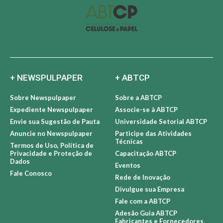
+ NEWSPULPAPER
+ ABTCP
Sobre Newspulpaper
Sobre a ABTCP
Expediente Newspulpaper
Associe-se à ABTCP
Envie sua Sugestão de Pauta
Universidade Setorial ABTCP
Anuncie no Newspulpaper
Participe das Atividades
Técnicas
Termos de Uso, Política de
Privacidade e Proteção de
Capacitação ABTCP
Dados
Eventos
Fale Conosco
Rede de Inovação
Divulgue sua Empresa
Fale com a ABTCP
Adesão Guia ABTCP
Fabricantes e Fornecedores