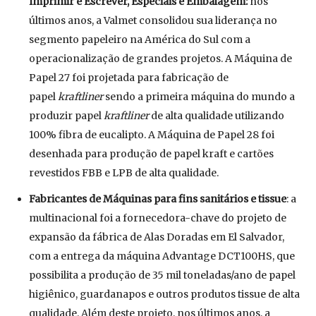
Imprimir e Escrever, Especiais e Embalagem:
nos
últimos anos, a Valmet consolidou sua liderança no
segmento papeleiro na América do Sul com a
operacionalização de grandes projetos. A Máquina de
Papel 27 foi projetada para fabricação de
papel
kraftliner
sendo a primeira máquina do mundo a
produzir papel
kraftliner
de alta qualidade utilizando
100% fibra de eucalipto. A Máquina de Papel 28 foi
desenhada para produção de papel kraft e cartões
revestidos FBB e LPB de alta qualidade.
Fabricantes de Máquinas para fins sanitários e tissue
: a
multinacional foi a fornecedora-chave do projeto de
expansão da fábrica de Alas Doradas em El Salvador,
com a entrega da máquina Advantage DCT100HS, que
possibilita a produção de 35 mil toneladas/ano de papel
higiênico, guardanapos e outros produtos tissue de alta
qualidade. Além deste projeto, nos últimos anos, a