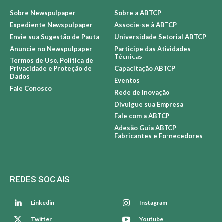
Sobre Newspulpaper
Sobre a ABTCP
Expediente Newspulpaper
Associe-se à ABTCP
Envie sua Sugestão de Pauta
Universidade Setorial ABTCP
Anuncie no Newspulpaper
Participe das Atividades
Técnicas
Termos de Uso, Política de
Privacidade e Proteção de
Capacitação ABTCP
Dados
Eventos
Fale Conosco
Rede de Inovação
Divulgue sua Empresa
Fale com a ABTCP
Adesão Guia ABTCP
Fabricantes e Fornecedores
REDES SOCIAIS
Linkedin
Instagram
Twitter
Youtube