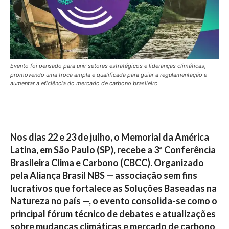
Evento foi pensado para unir setores estratégicos e lideranças climáticas,
promovendo uma troca ampla e qualificada para guiar a regulamentação e
aumentar a eficiência do mercado de carbono brasileiro
Nos dias 22 e 23 de julho, o Memorial da América
Latina, em São Paulo (SP), recebe a
3ª Conferência
Brasileira Clima e Carbono (CBCC).
Organizado
pela Aliança Brasil NBS — associação sem fins
lucrativos que fortalece as Soluções Baseadas na
Natureza no país —, o evento consolida-se como o
principal fórum técnico de debates e atualizações
sobre mudanças climáticas e mercado de carbono