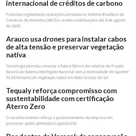
internacional de créditos de carbono
Proposta regulamenta operações previstas no Sistema Brasileiro de
Comércio de Emissões (SBCE) e recebe contribuições até 6 de agosto
de 2026.
Arauco usa drones para instalar cabos
de alta tensão e preservar vegetação
nativa
Tecnologia permitiu conectar a futura fábrica de celulose do Projeto
Sucuriú ao Sistema Interligado Nacional sem a necessidade de suprimir
33,29 hectares de vegetação nativa em Mato Grosso do Sul
Tequaly reforça compromisso com
sustentabilidade com certificação
Aterro Zero
O reconhecimento reforça o posicionamento da empresa em
promover ações alinhadas à agenda ESG