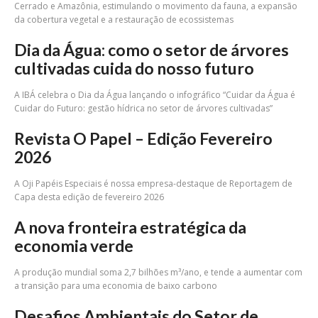
Cerrado e Amazônia, estimulando o movimento da fauna, a expansão
da cobertura vegetal e a restauração de ecossistemas
Dia da Água: como o setor de árvores
cultivadas cuida do nosso futuro
A IBÁ celebra o Dia da Água lançando o infográfico “Cuidar da Água é
Cuidar do Futuro: gestão hídrica no setor de árvores cultivadas”
Revista O Papel – Edição Fevereiro
2026
A Oji Papéis Especiais é nossa empresa-destaque de Reportagem de
Capa desta edição de fevereiro 2026
A nova fronteira estratégica da
economia verde
A produção mundial soma 2,7 bilhões m³/ano, e tende a aumentar com
a transição para uma economia de baixo carbono
Desafios Ambientais do Setor de