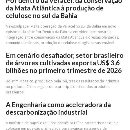
Por dentro da Veracel: da conservação
da Mata Atlântica à produção de
celulose no sul da Bahia
Newspulpaper visita operação da Veracel no sul da Bahia em novo
episódio da série Por Dentro da Fábrica em vídeo que mostra a
integração entre conservação da Mata Atlântica, florestas plantadas,
comunidades locais, produção de celulose e logística sustentável
Em cenário desafiador, setor brasileiro
de árvores cultivadas exporta US$ 3,6
bilhões no primeiro trimestre de 2026
Boletim Mosaico, produzido pela Ibá, traz os resultados da indústria
no período; China segue como principal destino dos produtos
brasileiros
A Engenharia como aceleradora da
descarbonização industrial
A indústria de papel e celulose brasileira reúne características que a
colocam em posição privilegiada para avançar na agenda de