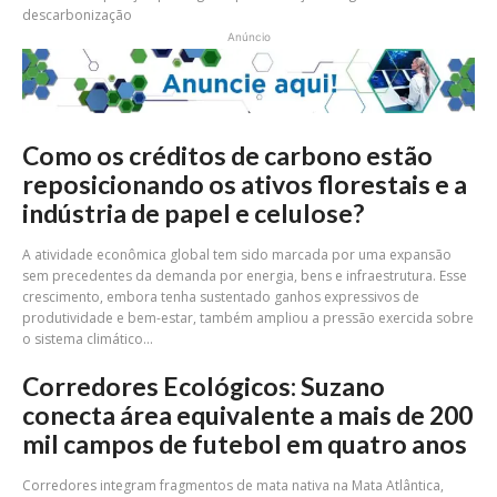
descarbonização
Anúncio
Como os créditos de carbono estão
reposicionando os ativos florestais e a
indústria de papel e celulose?
A atividade econômica global tem sido marcada por uma expansão
sem precedentes da demanda por energia, bens e infraestrutura. Esse
crescimento, embora tenha sustentado ganhos expressivos de
produtividade e bem-estar, também ampliou a pressão exercida sobre
o sistema climático...
Corredores Ecológicos: Suzano
conecta área equivalente a mais de 200
mil campos de futebol em quatro anos
Corredores integram fragmentos de mata nativa na Mata Atlântica,