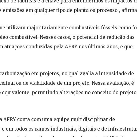
exo de fábricas é a chave para entendermos os impactos d
e emissões em qualquer tipo de planta ou processo”, afirma
ue utilizam majoritariamente combustíveis fósseis como f
 óleo combustível. Nesses casos, o potencial de redução das
atuações conduzidas pela AFRY nos últimos anos, e que
carbonização em projetos, no qual avalia a intensidade de
itual ou de viabilidade de um projeto. Nessa avaliação, é
 equivalente, permitindo alterações no conceito do projeto
 a AFRY conta com uma equipe multidisciplinar de
e em todos os ramos industriais, digitais e de infraestrutu