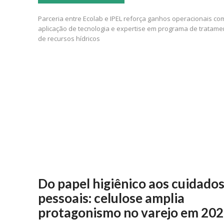
Parceria entre Ecolab e IPEL reforça ganhos operacionais co
aplicação de tecnologia e expertise em programa de tratame
de recursos hídricos
Do papel higiênico aos cuidado
pessoais: celulose amplia
protagonismo no varejo em 20