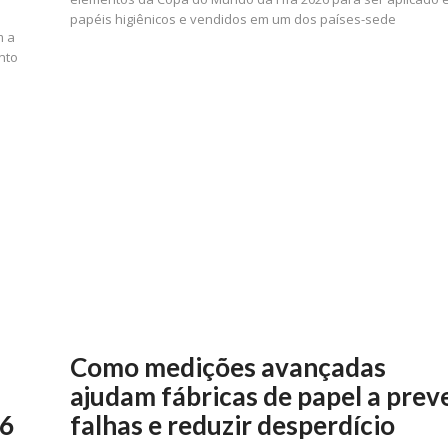
papéis higiênicos e vendidos em um dos países-sede
m a
nto
s
Como medições avançadas
ajudam fábricas de papel a prev
26
falhas e reduzir desperdício