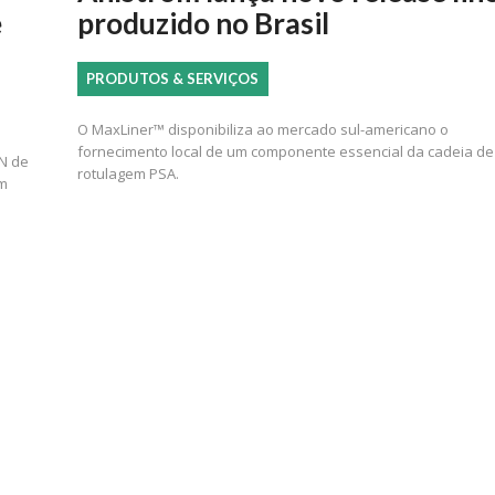
e
produzido no Brasil
PRODUTOS & SERVIÇOS
O MaxLiner™ disponibiliza ao mercado sul-americano o
fornecimento local de um componente essencial da cadeia de
IN de
rotulagem PSA.
em