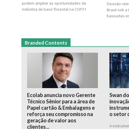
podem ampliar as oportunidades da
Decisão reti
indústria de base florestal na COP31
Brasil sob a
baseadas em
Branded Contents
Ecolab anuncia novo Gerente
Swan do
Técnico Sênior para a área de
inovação
Papel cartão & Embalagens e
instrume
reforça seu compromisso na
o setor 
geração de valor aos
A instrume
clientes...