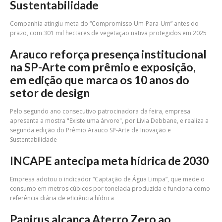
Sustentabilidade
Companhia atingiu meta do “Compromisso Um-Para-Um” antes do
prazo, com 301 mil hectares de vegetação nativa protegidos em 2025
Arauco reforça presença institucional
na SP-Arte com prêmio e exposição,
em edição que marca os 10 anos do
setor de design
Pelo segundo ano consecutivo patrocinadora da feira, empresa
apresenta a mostra "Existe uma árvore", por Livia Debbane, e realiza a
segunda edição do Prêmio Arauco SP-Arte de Inovação e
Sustentabilidade
INCAPE antecipa meta hídrica de 2030
Empresa adotou o indicador “Captação de Água Limpa”, que mede o
consumo em metros cúbicos por tonelada produzida e funciona como
referência diária de eficiência hídrica
Papirus alcança Aterro Zero ao