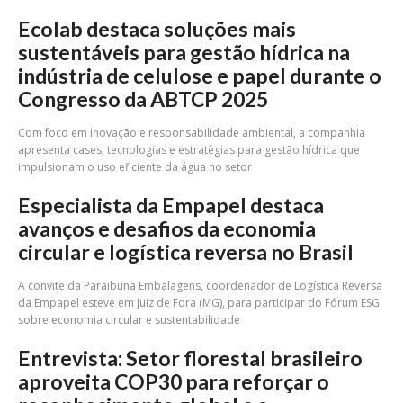
Ecolab destaca soluções mais
sustentáveis para gestão hídrica na
indústria de celulose e papel durante o
Congresso da ABTCP 2025
Com foco em inovação e responsabilidade ambiental, a companhia
apresenta cases, tecnologias e estratégias para gestão hídrica que
impulsionam o uso eficiente da água no setor
Especialista da Empapel destaca
avanços e desafios da economia
circular e logística reversa no Brasil
A convite da Paraibuna Embalagens, coordenador de Logística Reversa
da Empapel esteve em Juiz de Fora (MG), para participar do Fórum ESG
sobre economia circular e sustentabilidade
Entrevista: Setor florestal brasileiro
aproveita COP30 para reforçar o