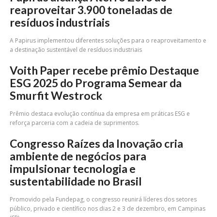
reaproveitar 3.900 toneladas de
resíduos industriais
A Papirus implementou diferentes soluções para o reaproveitamento e
a destinação sustentável de resíduos industriais
Voith Paper recebe prêmio Destaque
ESG 2025 do Programa Semear da
Smurfit Westrock
Prêmio destaca evolução contínua da empresa em práticas ESG e
reforça parceria com a cadeia de suprimentos.
Congresso Raízes da Inovação cria
ambiente de negócios para
impulsionar tecnologia e
sustentabilidade no Brasil
Promovido pela Fundepag, o congresso reunirá líderes dos setores
público, privado e científico nos dias 2 e 3 de dezembro, em Campinas