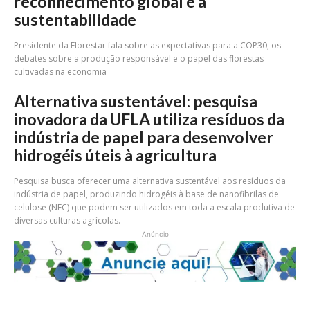
reconhecimento global e a
sustentabilidade
Presidente da Florestar fala sobre as expectativas para a COP30, os
debates sobre a produção responsável e o papel das florestas
cultivadas na economia
Alternativa sustentável: pesquisa
inovadora da UFLA utiliza resíduos da
indústria de papel para desenvolver
hidrogéis úteis à agricultura
Pesquisa busca oferecer uma alternativa sustentável aos resíduos da
indústria de papel, produzindo hidrogéis à base de nanofibrilas de
celulose (NFC) que podem ser utilizados em toda a escala produtiva de
diversas culturas agrícolas.
Anúncio