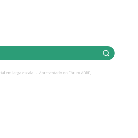
ARTIGOS TÉCNICOS
BIBLIOTECA
GESTÃO E RH
GALER
ial em larga escala
Apresentado no Fórum ABRE,