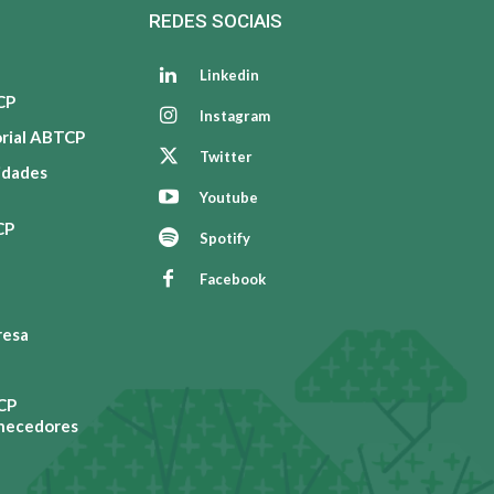
REDES SOCIAIS
Linkedin
CP
Instagram
orial ABTCP
Twitter
vidades
Youtube
CP
Spotify
Facebook
resa
CP
rnecedores