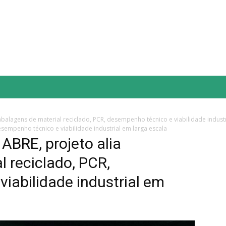
NOVAÇÃO & TECNOLOGIA
ESG
GUIA ABTCP
EVENTOS
alagens de material reciclado, PCR, desempenho técnico e viabilidade industr
esempenho técnico e viabilidade industrial em larga escala
ABRE, projeto alia
 reciclado, PCR,
iabilidade industrial em