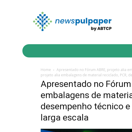
INDICADORES
NEGÓCIOS & MERCADO
I
Home
Apresentado no Fórum ABRE, projeto alia emb
projeto alia embalagens de material reciclado, PCR, d
Apresentado no Fórum 
embalagens de material
desempenho técnico e v
larga escala