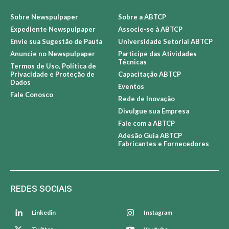
Sobre Newspulpaper
Sobre a ABTCP
Expediente Newspulpaper
Associe-se à ABTCP
Envie sua Sugestão de Pauta
Universidade Setorial ABTCP
Anuncie no Newspulpaper
Participe das Atividades
Técnicas
Termos de Uso, Política de
Privacidade e Proteção de
Capacitação ABTCP
Dados
Eventos
Fale Conosco
Rede de Inovação
Divulgue sua Empresa
Fale com a ABTCP
Adesão Guia ABTCP
Fabricantes e Fornecedores
REDES SOCIAIS
Linkedin
Instagram