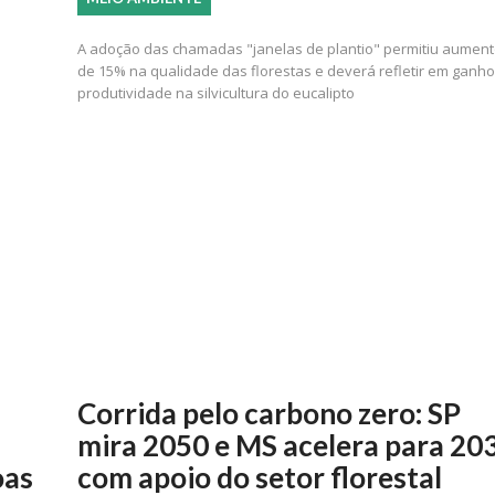
A adoção das chamadas "janelas de plantio" permitiu aumen
de 15% na qualidade das florestas e deverá refletir em ganh
produtividade na silvicultura do eucalipto
Corrida pelo carbono zero: SP
mira 2050 e MS acelera para 20
oas
com apoio do setor florestal