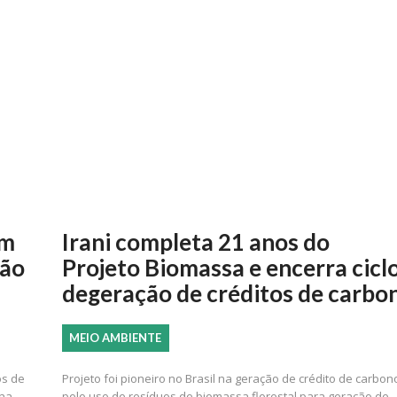
om
Irani completa 21 anos do
tão
Projeto Biomassa e encerra cicl
degeração de créditos de carbo
MEIO AMBIENTE
os de
Projeto foi pioneiro no Brasil na geração de crédito de carbon
ina
pelo uso de resíduos de biomassa florestal para geração de