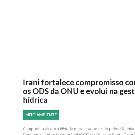
Irani fortalece compromisso c
os ODS da ONU e evolui na ges
hídrica
MEIO AMBIENTE
Companhia alcança 86% da meta estabelecida pelos Objetiv
Desenvolvimento Sustentável (ODS) da ONU em Santa Catar