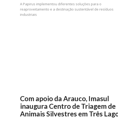
A Papirus implementou diferentes soluções para o
reaproveitamento e a destinação sustentável de resíduos
industriais
Com apoio da Arauco, Imasul
inaugura Centro de Triagem de
Animais Silvestres em Três Lag