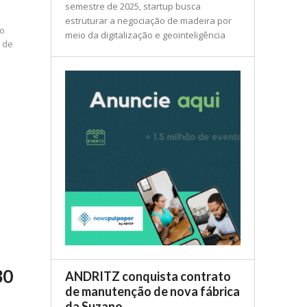
semestre de 2025, startup busca
estruturar a negociação de madeira por
to
meio da digitalização e geointeligência
o de
30
ANDRITZ conquista contrato
de manutenção de nova fábrica
da Suzano