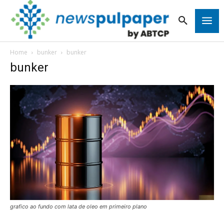
Home
bunker
bunker
bunker
grafico ao fundo com lata de oleo em primeiro plano