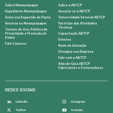
Sobre Newspulpaper
Sobre a ABTCP
Expediente Newspulpaper
Associe-se à ABTCP
Envie sua Sugestão de Pauta
Universidade Setorial ABTCP
Anuncie no Newspulpaper
Participe das Atividades
Técnicas
Termos de Uso, Política de
Privacidade e Proteção de
Capacitação ABTCP
Dados
Eventos
Fale Conosco
Rede de Inovação
Divulgue sua Empresa
Fale com a ABTCP
Adesão Guia ABTCP
Fabricantes e Fornecedores
REDES SOCIAIS
Linkedin
Instagram
Twitter
Youtube