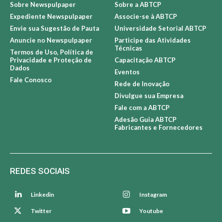
Sobre Newspulpaper
Sobre a ABTCP
Expediente Newspulpaper
Associe-se à ABTCP
Envie sua Sugestão de Pauta
Universidade Setorial ABTCP
Anuncie no Newspulpaper
Participe das Atividades
Técnicas
Termos de Uso, Política de
Privacidade e Proteção de
Capacitação ABTCP
Dados
Eventos
Fale Conosco
Rede de Inovação
Divulgue sua Empresa
Fale com a ABTCP
Adesão Guia ABTCP
Fabricantes e Fornecedores
REDES SOCIAIS
Linkedin
Instagram
Twitter
Youtube