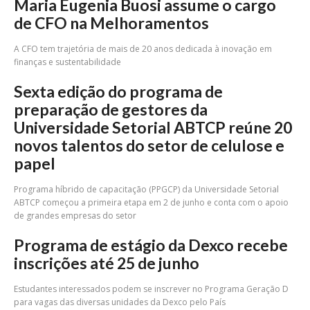
Maria Eugenia Buosi assume o cargo
de CFO na Melhoramentos
A CFO tem trajetória de mais de 20 anos dedicada à inovação em
finanças e sustentabilidade
Sexta edição do programa de
preparação de gestores da
Universidade Setorial ABTCP reúne 20
novos talentos do setor de celulose e
papel
Programa híbrido de capacitação (PPGCP) da Universidade Setorial
ABTCP começou a primeira etapa em 2 de junho e conta com o apoio
de grandes empresas do setor
Programa de estágio da Dexco recebe
inscrições até 25 de junho
Estudantes interessados podem se inscrever no Programa Geração D
para vagas das diversas unidades da Dexco pelo País