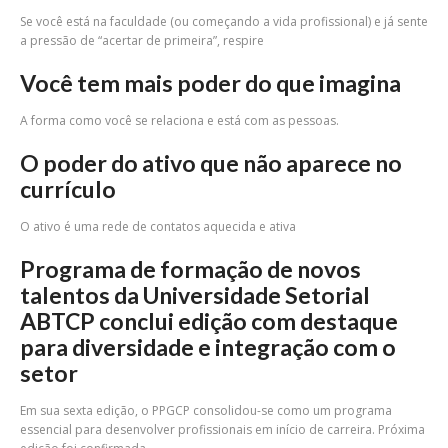
Se você está na faculdade (ou começando a vida profissional) e já sente
a pressão de “acertar de primeira”, respire
Você tem mais poder do que imagina
A forma como você se relaciona e está com as pessoas.
O poder do ativo que não aparece no
currículo
O ativo é uma rede de contatos aquecida e ativa
Programa de formação de novos
talentos da Universidade Setorial
ABTCP conclui edição com destaque
para diversidade e integração com o
setor
Em sua sexta edição, o PPGCP consolidou-se como um programa
essencial para desenvolver profissionais em início de carreira. Próxima