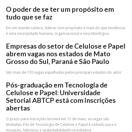
O poder de se ter um propósito em
tudo que se faz
Em um mundo caótico, liderar com propósito é mais do que tendência:
é uma necessidade humana, organizacional e neurobiológica.
Empresas do setor de Celulose e Papel
abrem vagas nos estados de Mato
Grosso do Sul, Paraná e São Paulo
São mais de 120 vagas espalhadas pelos principais estados do setor
Pós-graduação em Tecnologia de
Celulose e Papel: Universidade
Setorial ABTCP está com inscrições
abertas
O prazo para inscrições termina em 15 de maio; as vagas são
limitadas. Pós de Tecnologia de Celulose e Papel é voltado para a
inovação, liderança e sustentabilidade na indústria