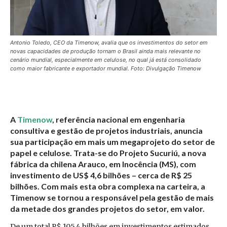
Antonio Toledo, CEO da Timenow, avalia que os investimentos do setor em
novas capacidades de produção tornam o Brasil ainda mais relevante no
cenário mundial, especialmente em celulose, no qual já está consolidado
como maior fabricante e exportador mundial. Foto: Divulgação Timenow
A
Timenow
, referência nacional em engenharia
consultiva e gestão de projetos industriais, anuncia
sua participação em mais um megaprojeto do setor de
papel e celulose. Trata-se do Projeto Sucuriú, a nova
fábrica da chilena Arauco, em Inocência (MS), com
investimento de US$ 4,6 bilhões – cerca de R$ 25
bilhões. Com mais esta obra complexa na carteira, a
Timenow se tornou a responsável pela gestão de mais
da metade dos grandes projetos do setor, em valor.
De um total R$ 105,4 bilhões em investimentos estimados