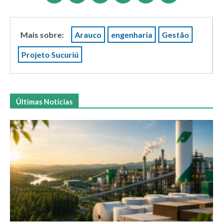
Mais sobre:
Arauco
engenharia
Gestão
Projeto Sucuriú
Últimas Notícias