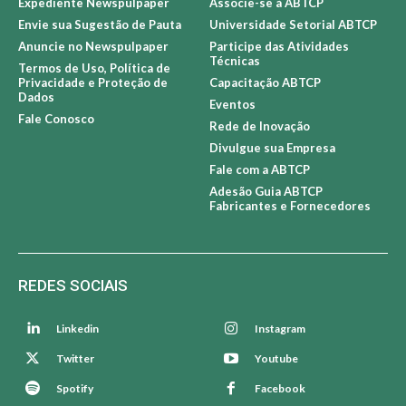
Expediente Newspulpaper
Associe-se à ABTCP
Envie sua Sugestão de Pauta
Universidade Setorial ABTCP
Anuncie no Newspulpaper
Participe das Atividades
Técnicas
Termos de Uso, Política de
Privacidade e Proteção de
Capacitação ABTCP
Dados
Eventos
Fale Conosco
Rede de Inovação
Divulgue sua Empresa
Fale com a ABTCP
Adesão Guia ABTCP
Fabricantes e Fornecedores
REDES SOCIAIS
Linkedin
Instagram
Twitter
Youtube
Spotify
Facebook