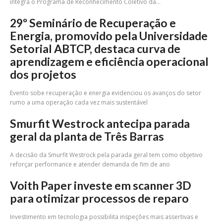
integra o Programa de Reconhecimento Coletivo da...
29º Seminário de Recuperação e
Energia, promovido pela Universidade
Setorial ABTCP, destaca curva de
aprendizagem e eficiência operacional
dos projetos
Evento sobe recuperação e energia evidenciou os avanços do setor
rumo a uma operação cada vez mais sustentável
Smurfit Westrock antecipa parada
geral da planta de Três Barras
A decisão da Smurfit Westrock pela parada geral tem como objetivo
reforçar performance e atender demanda de fim de ano
Voith Paper investe em scanner 3D
para otimizar processos de reparo
Investimento em tecnologia possibilita inspeções mais assertivas e