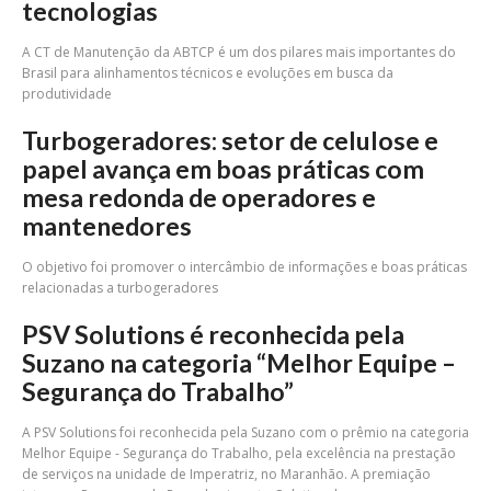
tecnologias
A CT de Manutenção da ABTCP é um dos pilares mais importantes do
Brasil para alinhamentos técnicos e evoluções em busca da
produtividade
Turbogeradores: setor de celulose e
papel avança em boas práticas com
mesa redonda de operadores e
mantenedores
O objetivo foi promover o intercâmbio de informações e boas práticas
relacionadas a turbogeradores
PSV Solutions é reconhecida pela
Suzano na categoria “Melhor Equipe –
Segurança do Trabalho”
A PSV Solutions foi reconhecida pela Suzano com o prêmio na categoria
Melhor Equipe - Segurança do Trabalho, pela excelência na prestação
de serviços na unidade de Imperatriz, no Maranhão. A premiação