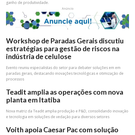
ganho de produtividade.
Anúncio
Workshop de Paradas Gerais discutiu
estratégias para gestão de riscos na
indústria de celulose
Evento reuniu especialistas do setor para debater soluções em em
paradas gerais, destacando inovações tecnológicas e otimização de
processos
Teadit amplia as operações com nova
planta em Itatiba
Nova matriz da Teadit amplia produção e P&D, consolidando inovação
e tecnologia em soluções de vedação para diversos setores
Voith apoia Caesar Pac com solução