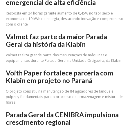
emergencial de alta eficiência
Resposta em 24 horas garante aumento de 0,45% no teor seco e
economia de 19 kWh de energia, destacando inovação e compromisso
com o cliente
Valmet faz parte da maior Parada
Geral da história da Klabin
Valmet realiza grande parte das manutenções de máquinas e
equipamentos durante Parada Geral na Unidade Ortigueira, da Klabin
Voith Paper fortalece parceria com
Klabin em projeto no Paraná
O projeto consistiu na manutenção de 84 agitadores de tanque e
pulpers, fundamentais para o processo de armazenagem e mistura de
fibras
Parada Geral da CENIBRA impulsiona
crescimento regional