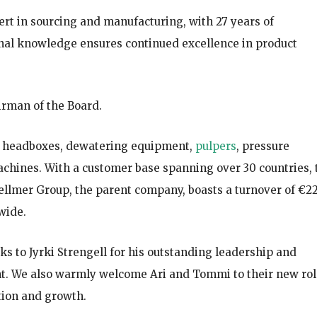
xpert in sourcing and manufacturing, with 27 years of
ional knowledge ensures continued excellence in product
irman of the Board.
ng headboxes, dewatering equipment,
pulpers
, pressure
achines. With a customer base spanning over 30 countries, 
ellmer Group, the parent company, boasts a turnover of €2
wide.
ks to Jyrki Strengell for his outstanding leadership and
nt. We also warmly welcome Ari and Tommi to their new ro
tion and growth.