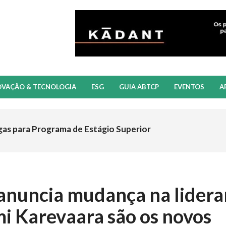
OVAÇÃO & TECNOLOGIA
ESG
GUIA ABTCP
EVENTOS
A
gas para Programa de Estágio Superior
anuncia mudança na lidera
i Karevaara são os novos