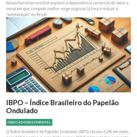
Novas barreiras nos EUA expõem a dependência comercial do setor e
mostram que competir melhor exige negociar lá fora e reduzir a
“autotaxação” no Brasil.
IBPO – Índice Brasileiro do Papelão
Ondulado
INDICADORES EMPAPEL
O Índice Brasileiro de Papelão Ondulado (IBPO) recuou 0,2% em maio,