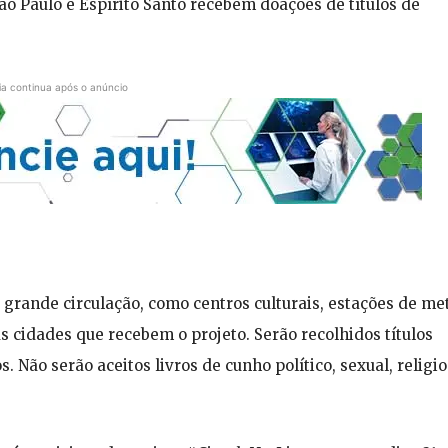
ão Paulo e Espírito Santo recebem doações de títulos de
ia continua após o anúncio
 grande circulação, como centros culturais, estações de me
as cidades que recebem o projeto. Serão recolhidos títulos
os. Não serão aceitos livros de cunho político, sexual, religi