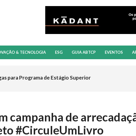
OVAÇÃO & TECNOLOGIA
ESG
GUIA ABTCP
EVENTOS
A
gas para Programa de Estágio Superior
zam campanha de arrecadaç
jeto #CirculeUmLivro