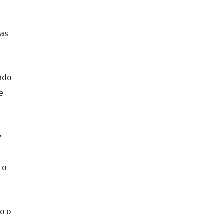
e
das
ando
e
e
to
o o