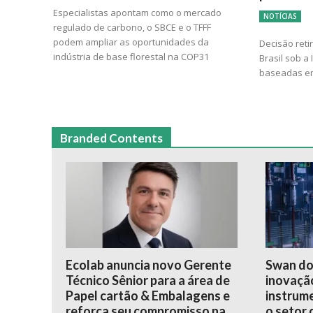
Especialistas apontam como o mercado
NOTÍCIAS
regulado de carbono, o SBCE e o TFFF
podem ampliar as oportunidades da
Decisão reti
indústria de base florestal na COP31
Brasil sob a
baseadas em
Branded Contents
Ecolab anuncia novo Gerente
Swan do
Técnico Sênior para a área de
inovação
Papel cartão & Embalagens e
instrume
reforça seu compromisso na
o setor 