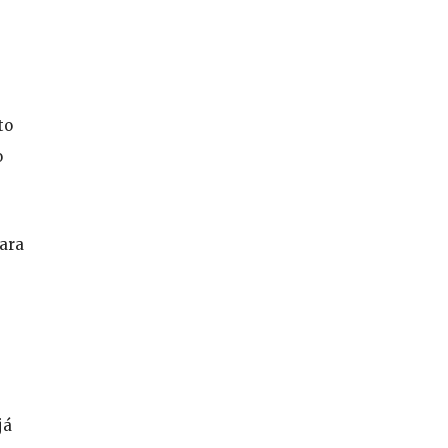
to
o
ara
já