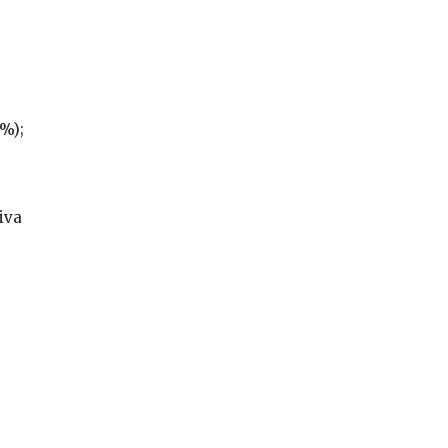
2%);
iva