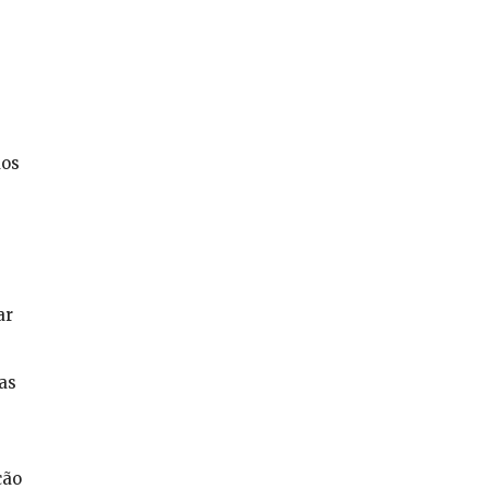
dos
ar
as
ção