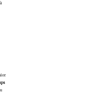
 à
ior
ups
eu