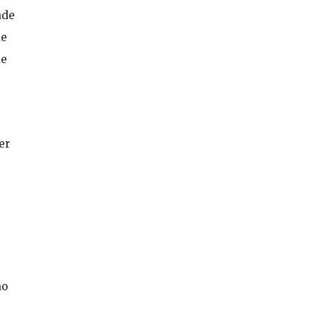
ade
de
de
er
ão