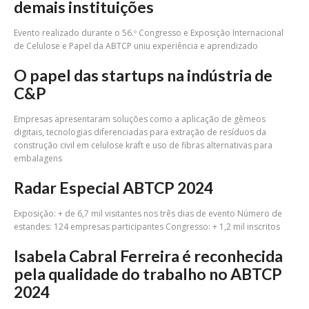
demais instituições
Evento realizado durante o 56.º Congresso e Exposição Internacional
de Celulose e Papel da ABTCP uniu experiência e aprendizado
O papel das startups na indústria de
C&P
Empresas apresentaram soluções como a aplicação de gêmeos
digitais, tecnologias diferenciadas para extração de resíduos da
construção civil em celulose kraft e uso de fibras alternativas para
embalagens
Radar Especial ABTCP 2024
Exposição: + de 6,7 mil visitantes nos três dias de evento Número de
estandes: 124 empresas participantes Congresso: + 1,2 mil inscritos
Isabela Cabral Ferreira é reconhecida
pela qualidade do trabalho no ABTCP
2024