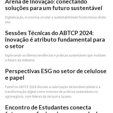
Arena de Inovação: conectando
soluções para um futuro sustentável
Digitalização, economia circular e sustentabilidade foram temas deste
ano
Sessões Técnicas do ABTCP 2024:
inovação é atributo fundamental para
o setor
Explorando as últimas tendências e práticas sustentáveis que moldam
o futuro da indústria
Perspectivas ESG no setor de celulose
e papel
Painel no ABTCP 2024 discutiu a valorização da biodiversidade e a
transformação digital como motores de práticas sustentáveis no
agronegócio, com líderes da Veracel e Suzano
Encontro de Estudantes conecta