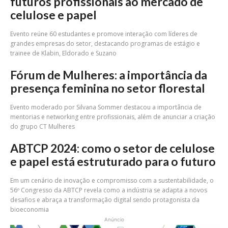
futuros profissionais ao mercado de
celulose e papel
Evento reúne 60 estudantes e promove interação com líderes de
grandes empresas do setor, destacando programas de estágio e
trainee de Klabin, Eldorado e Suzano
Fórum de Mulheres: a importância da
presença feminina no setor florestal
Evento moderado por Silvana Sommer destacou a importância de
mentorias e networking entre profissionais, além de anunciar a criação
do grupo CT Mulheres
ABTCP 2024: como o setor de celulose
e papel está estruturado para o futuro
Em um cenário de inovação e compromisso com a sustentabilidade, o
56º Congresso da ABTCP revela como a indústria se adapta a novos
desafios e abraça a transformação digital sendo protagonista da
bioeconomia
Anúncio