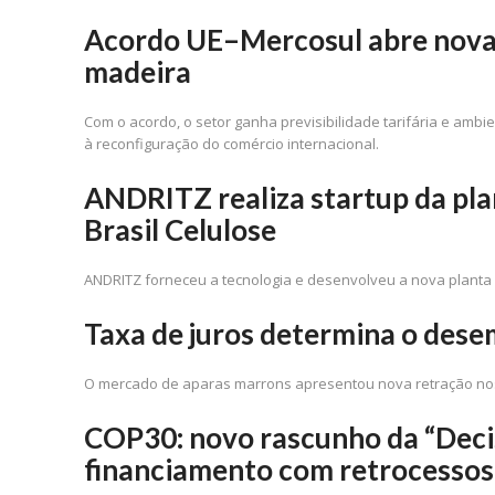
Acordo UE–Mercosul abre nova j
madeira
Com o acordo, o setor ganha previsibilidade tarifária e amb
à reconfiguração do comércio internacional.
ANDRITZ realiza startup da pla
Brasil Celulose
ANDRITZ forneceu a tecnologia e desenvolveu a nova planta d
Taxa de juros determina o des
O mercado de aparas marrons apresentou nova retração no
COP30: novo rascunho da “Deci
financiamento com retrocessos