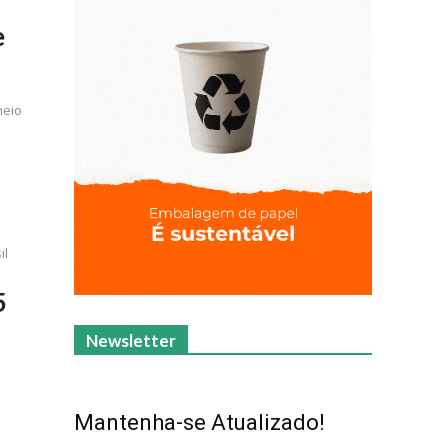
e
meio
il
5
Newsletter
Mantenha-se Atualizado!