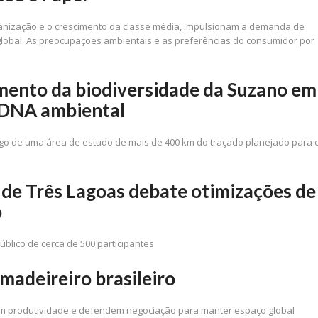
anização e o crescimento da classe média, impulsionam a demanda de
o global. As preocupações ambientais e as preferências do consumidor por
amento da biodiversidade da Suzano em
e DNA ambiental
ngo de uma área de estudo de mais de 400 km do traçado planejado para 
l de Três Lagoas debate otimizações de
o
blico de cerca de 500 participantes
madeireiro brasileiro
çam produtividade e defendem negociação para manter espaço global