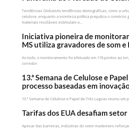
Tendências GlobaisAs tendências demográficas, como a urb
celulose, enquanto a incerteza política prejudica o comérci
materiais recicláveis estimulam o...
Iniciativa pioneira de monitor
MS utiliza gravadores de som 
Ao todo, o monitoramento foi efetuado em 176 pontos ao lo
corredor
13.ª Semana de Celulose e Pape
processo baseadas em inovaçã
13.ª Semana de Celulose e Papel de Três Lagoas reuniu um pú
Tarifas dos EUA desafiam setor 
Apesar das barreiras, indústrias do setor madeireiro refor