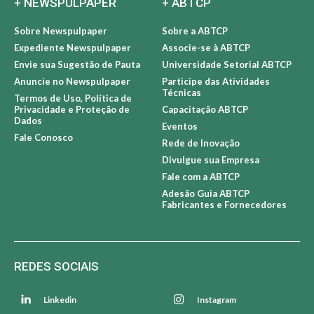
+ NEWSPULPAPER
+ ABTCP
Sobre Newspulpaper
Sobre a ABTCP
Expediente Newspulpaper
Associe-se à ABTCP
Envie sua Sugestão de Pauta
Universidade Setorial ABTCP
Anuncie no Newspulpaper
Participe das Atividades
Técnicas
Termos de Uso, Política de
Privacidade e Proteção de
Capacitação ABTCP
Dados
Eventos
Fale Conosco
Rede de Inovação
Divulgue sua Empresa
Fale com a ABTCP
Adesão Guia ABTCP
Fabricantes e Fornecedores
REDES SOCIAIS
Linkedin
Instagram