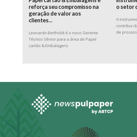
Papel cartão & Embalagens e
instrume
reforça seu compromisso na
o setor 
geração de valor aos
A instrume
clientes...
contribui 
de proces
Leonardo Bertholdi é o novo Gerente
Técnico Sênior para a área de Papel
cartão & Embalagens