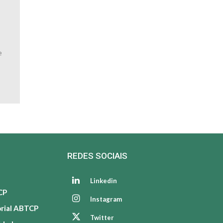
a
e
REDES SOCIAIS
Linkedin
CP
Instagram
orial ABTCP
Twitter