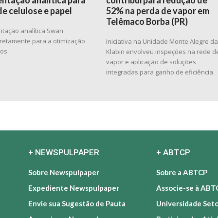
ntação analítica para
contribui para redução de
de celulose e papel
52% na perda de vapor em
Telêmaco Borba (PR)
ntação analítica Swan
diretamente para a otimização
Iniciativa na Unidade Monte Alegre d
sos
Klabin envolveu inspeções na rede d
vapor e aplicação de soluções
integradas para ganho de eficiência
+ NEWSPULPAPER
+ ABTCP
Sobre Newspulpaper
Sobre a ABTCP
Expediente Newspulpaper
Associe-se à ABT
Envie sua Sugestão de Pauta
Universidade Set