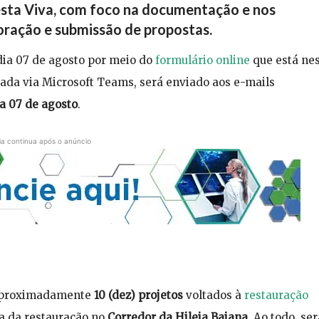
resta Viva, com foco na documentação e nos
boração e submissão de propostas.
 dia 07 de agosto por meio do
formulário online
que está ne
izada via Microsoft Teams, será enviado aos e-mails
ia 07 de agosto
.
ia continua após o anúncio
 aproximadamente
10 (dez) projetos
voltados à
restauração
va da restauração no
Corredor da Hileia Baiana
. Ao todo, se