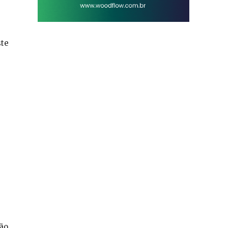
ste
rão