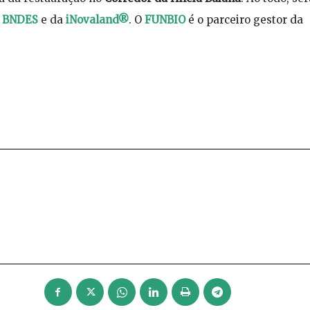
o
BNDES
e da
iNovaland®
. O
FUNBIO
é o parceiro gestor da