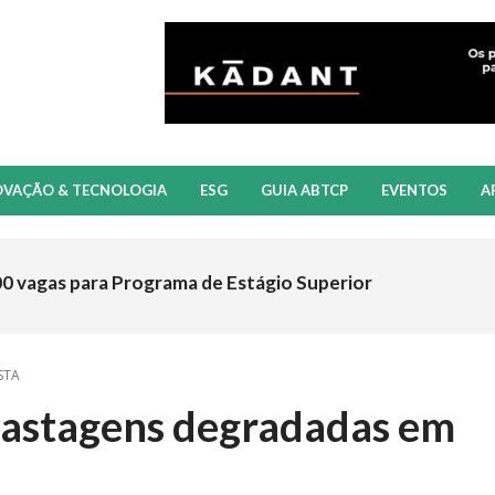
OVAÇÃO & TECNOLOGIA
ESG
GUIA ABTCP
EVENTOS
A
00 vagas para Programa de Estágio Superior
STA
pastagens degradadas em