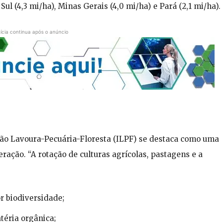
Sul (4,3 mi/ha), Minas Gerais (4,0 mi/ha) e Pará (2,1 mi/ha).
ícia continua após o anúncio
ção Lavoura-Pecuária-Floresta (ILPF) se destaca como uma
eração. “A rotação de culturas agrícolas, pastagens e a
r biodiversidade;
téria orgânica;