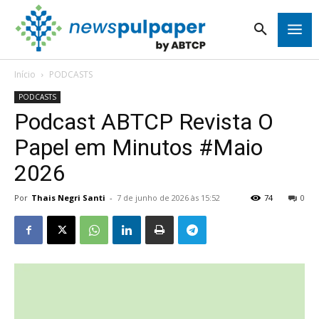
Início
PODCASTS
PODCASTS
Podcast ABTCP Revista O
Papel em Minutos #Maio
2026
Por
Thais Negri Santi
-
7 de junho de 2026 às 15:52
74
0