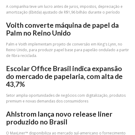
A companhia teve um lucro antes de juros, impostos, depreciação e
amortização (Ebitda) ajustado de R$1,96 bilhão durante o período
Voith converte máquina de papel da
Palm no Reino Unido
Palm e Voith implementam projeto de conversão em King's Lynn, no
Reino Unido, para produzir papel base para papelão ondulado a partir
de fibra reciclada.
Escolar Office Brasil indica expansão
do mercado de papelaria, com alta de
43,7%
Setor amplia oportunidades de negócios com digitalização, produtos
premium e novas demandas dos consumidores
Ahlstrom lança novo release liner
produzido no Brasil
O MaxLiner™ disponibiliza ao mercado sul-americano o fornecimento