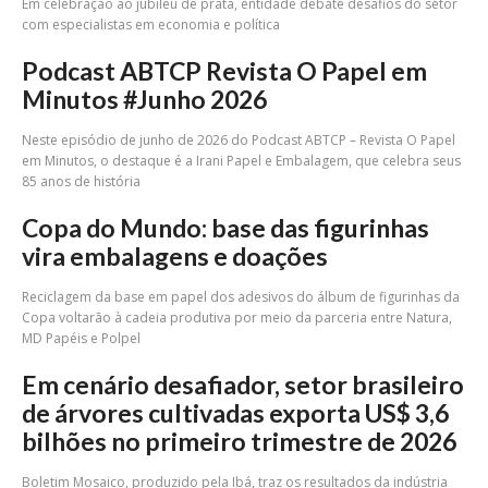
Em celebração ao jubileu de prata, entidade debate desafios do setor
com especialistas em economia e política
Podcast ABTCP Revista O Papel em
Minutos #Junho 2026
Neste episódio de junho de 2026 do Podcast ABTCP – Revista O Papel
em Minutos, o destaque é a Irani Papel e Embalagem, que celebra seus
85 anos de história
Copa do Mundo: base das figurinhas
vira embalagens e doações
Reciclagem da base em papel dos adesivos do álbum de figurinhas da
Copa voltarão à cadeia produtiva por meio da parceria entre Natura,
MD Papéis e Polpel
Em cenário desafiador, setor brasileiro
de árvores cultivadas exporta US$ 3,6
bilhões no primeiro trimestre de 2026
Boletim Mosaico, produzido pela Ibá, traz os resultados da indústria