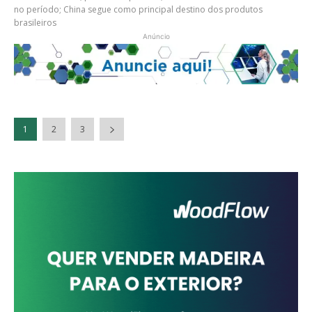
no período; China segue como principal destino dos produtos
brasileiros
Anúncio
1
2
3