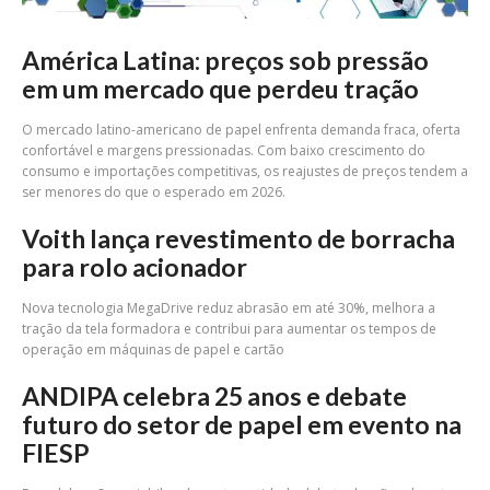
América Latina: preços sob pressão
em um mercado que perdeu tração
O mercado latino-americano de papel enfrenta demanda fraca, oferta
confortável e margens pressionadas. Com baixo crescimento do
consumo e importações competitivas, os reajustes de preços tendem a
ser menores do que o esperado em 2026.
Voith lança revestimento de borracha
para rolo acionador
Nova tecnologia MegaDrive reduz abrasão em até 30%, melhora a
tração da tela formadora e contribui para aumentar os tempos de
operação em máquinas de papel e cartão
ANDIPA celebra 25 anos e debate
futuro do setor de papel em evento na
FIESP