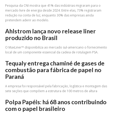
Pesquisa da CNI mostra que 41% das indústrias migraram para o
mercado livre de energia desde 2024. Entre elas, 73% registraram
redução na conta de luz, enquanto 30% das empresas ainda
pretendem aderir ao modelo.
Ahlstrom lança novo release liner
produzido no Brasil
O MaxLiner™ disponibiliza ao mercado sul-americano o fornecimento
local de um componente essencial da cadeia de rotulagem PSA.
Tequaly entrega chaminé de gases de
combustão para fábrica de papel no
Paraná
A empresa foi responsável pela fabricação, logística e montagem das
sete seções que compõem a estrutura de 100 metros de altura
Polpa Papéis: há 68 anos contribuindo
com o papel brasileiro