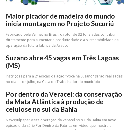
Maior picador de madeira do mundo
inicia montagem no Projeto Sucuriú
Fabricado pela Valmet no Brasil, o rotor de 32 toneladas contribui
diretamente para aumentar a produtividade e a sustentabilidade da
operação da futura fábrica da Arauco
Suzano abre 45 vagas em Três Lagoas
(MS)
Inscrições para a 2ª edição da ação "Você na Suzano" serão realizadas
no dia 11 de julho, na Casa do Trabalhador do município
Por dentro da Veracel: da conservação
da Mata Atlântica à produção de
celulose no sul da Bahia
Newspulpaper visita operação da Veracel no sul da Bahia em novo
episódio da série Por Dentro da Fábrica em vídeo que mostra a