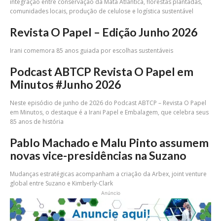
integração entre conservação da Mata Atlântica, florestas plantadas,
comunidades locais, produção de celulose e logística sustentável
Revista O Papel – Edição Junho 2026
Irani comemora 85 anos guiada por escolhas sustentáveis
Podcast ABTCP Revista O Papel em
Minutos #Junho 2026
Neste episódio de junho de 2026 do Podcast ABTCP – Revista O Papel
em Minutos, o destaque é a Irani Papel e Embalagem, que celebra seus
85 anos de história
Pablo Machado e Malu Pinto assumem
novas vice-presidências na Suzano
Mudanças estratégicas acompanham a criação da Arbex, joint venture
global entre Suzano e Kimberly-Clark
Anúncio