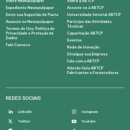
Sobre Newspulpaper
Sobre a ABTCP
Expediente Newspulpaper
Associe-se à ABTCP
Envie sua Sugestão de Pauta
Universidade Setorial ABTCP
Anuncie no Newspulpaper
Participe das Atividades
Técnicas
Termos de Uso, Política de
Privacidade e Proteção de
Capacitação ABTCP
Dados
Eventos
Fale Conosco
Rede de Inovação
Divulgue sua Empresa
Fale com a ABTCP
Adesão Guia ABTCP
Fabricantes e Fornecedores
REDES SOCIAIS
Linkedin
Instagram
Twitter
Youtube