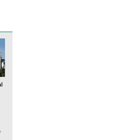
al
a
e