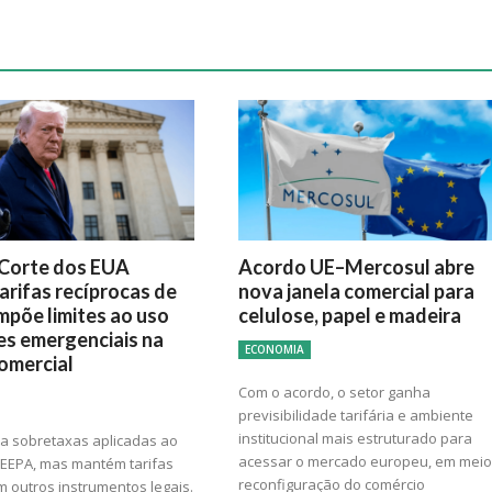
Corte dos EUA
Acordo UE–Mercosul abre
arifas recíprocas de
nova janela comercial para
mpõe limites ao uso
celulose, papel e madeira
es emergenciais na
ECONOMIA
comercial
Com o acordo, o setor ganha
previsibilidade tarifária e ambiente
institucional mais estruturado para
ra sobretaxas aplicadas ao
acessar o mercado europeu, em meio
 IEEPA, mas mantém tarifas
reconfiguração do comércio
 outros instrumentos legais.