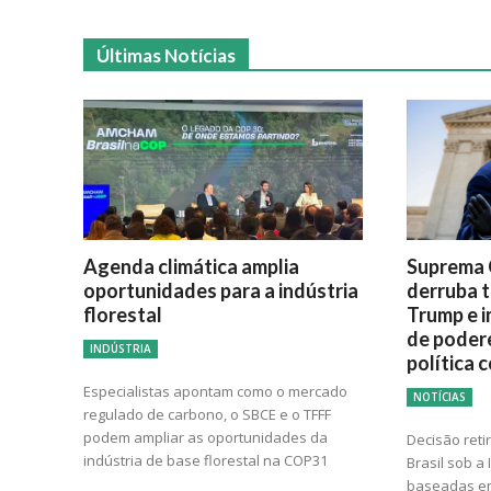
Últimas Notícias
Agenda climática amplia
Suprema 
oportunidades para a indústria
derruba t
florestal
Trump e i
de poder
INDÚSTRIA
política 
Especialistas apontam como o mercado
NOTÍCIAS
regulado de carbono, o SBCE e o TFFF
podem ampliar as oportunidades da
Decisão reti
indústria de base florestal na COP31
Brasil sob a
baseadas em