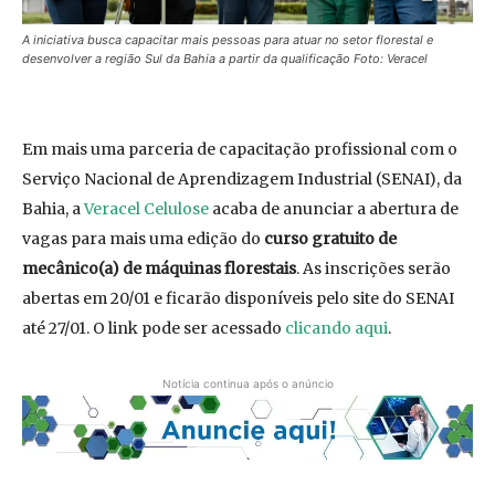
A iniciativa busca capacitar mais pessoas para atuar no setor florestal e
desenvolver a região Sul da Bahia a partir da qualificação Foto: Veracel
Em mais uma parceria de capacitação profissional com o
Serviço Nacional de Aprendizagem Industrial (SENAI), da
Bahia, a
Veracel Celulose
acaba de anunciar a abertura de
vagas para mais uma edição do
curso gratuito de
mecânico(a) de máquinas florestais
. As inscrições serão
abertas em 20/01 e ficarão disponíveis pelo site do SENAI
até 27/01. O link pode ser acessado
clicando aqui
.
Notícia continua após o anúncio