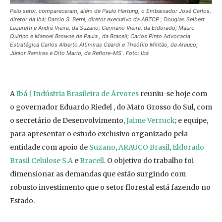
Pelo setor, compareceram, além de Paulo Hartung, o Embaixador José Carlos,
diretor da Ibá; Darcio S. Berni, diretor executivo da ABTCP ; Douglas Seibert
Lazaretti e André Vieira, da Suzano; Germano Vieira, da Eldorado; Mauro
Quirino e Manoel Browne de Paula , da Bracell; Carlos Pinto Advocacia
Estratégica Carlos Alberto Altimiras Ceardi e Theófilo Militão, da Arauco;
Júnior Ramires e Dito Mario, da Reflore-MS . Foto: Ibá
A
Ibá | Indústria Brasileira de Árvores
reuniu-se hoje com
o governador Eduardo Riedel , do Mato Grosso do Sul, com
o secretário de Desenvolvimento,
Jaime Verruck
; e equipe,
para apresentar o estudo exclusivo organizado pela
entidade com apoio de
Suzano
,
ARAUCO Brasil
,
Eldorado
Brasil Celulose S.A
e
Bracell
. O objetivo do trabalho foi
dimensionar as demandas que estão surgindo com
robusto investimento que o setor florestal está fazendo no
Estado.