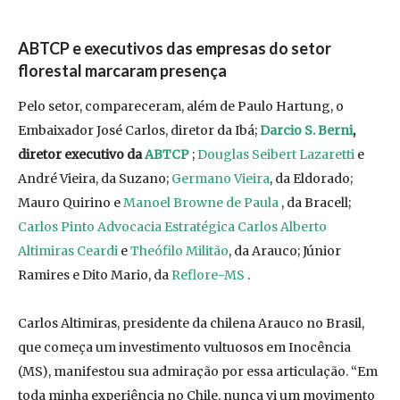
ABTCP e executivos das empresas do setor
florestal marcaram presença
Pelo setor, compareceram, além de Paulo Hartung, o
Embaixador José Carlos, diretor da Ibá;
Darcio S. Berni
,
diretor executivo da
ABTCP
;
Douglas Seibert Lazaretti
e
André Vieira, da Suzano;
Germano Vieira
, da Eldorado;
Mauro Quirino e
Manoel Browne de Paula
, da Bracell;
Carlos Pinto Advocacia Estratégica
Carlos Alberto
Altimiras Ceardi
e
Theófilo Militão
, da Arauco; Júnior
Ramires e Dito Mario, da
Reflore-MS
.
Carlos Altimiras, presidente da chilena Arauco no Brasil,
que começa um investimento vultuosos em Inocência
(MS), manifestou sua admiração por essa articulação. “Em
toda minha experiência no Chile, nunca vi um movimento