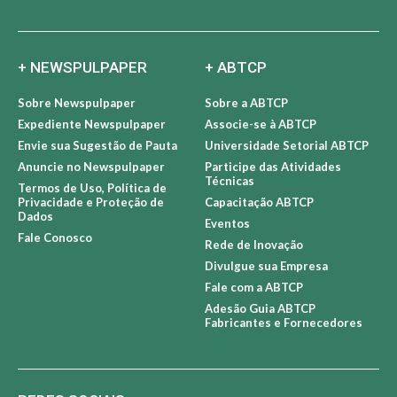
+ NEWSPULPAPER
+ ABTCP
Sobre Newspulpaper
Sobre a ABTCP
Expediente Newspulpaper
Associe-se à ABTCP
Envie sua Sugestão de Pauta
Universidade Setorial ABTCP
Anuncie no Newspulpaper
Participe das Atividades
Técnicas
Termos de Uso, Política de
Privacidade e Proteção de
Capacitação ABTCP
Dados
Eventos
Fale Conosco
Rede de Inovação
Divulgue sua Empresa
Fale com a ABTCP
Adesão Guia ABTCP
Fabricantes e Fornecedores