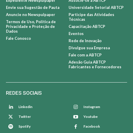
Sobre Newspulpaper
Sobre a ABTCP
Expediente Newspulpaper
Associe-se à ABTCP
Envie sua Sugestão de Pauta
Universidade Setorial ABTCP
Anuncie no Newspulpaper
Participe das Atividades
Técnicas
Termos de Uso, Política de
Privacidade e Proteção de
Capacitação ABTCP
Dados
Eventos
Fale Conosco
Rede de Inovação
Divulgue sua Empresa
Fale com a ABTCP
Adesão Guia ABTCP
Fabricantes e Fornecedores
REDES SOCIAIS
Linkedin
Instagram
Twitter
Youtube