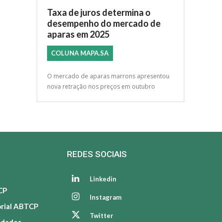
Taxa de juros determina o
desempenho do mercado de
aparas em 2025
COLUNA MAPA.SA
O mercado de aparas marrons apresentou
nova retração nos preços em outubro
REDES SOCIAIS
Linkedin
CP
Instagram
orial ABTCP
Twitter