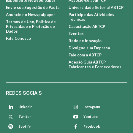
+ NEWSPULPAPER
+ ABTCP
Sobre Newspulpaper
Sobre a ABTCP
Expediente Newspulpaper
Associe-se à ABTCP
Envie sua Sugestão de Pauta
Universidade Setorial ABTCP
Anuncie no Newspulpaper
Participe das Atividades
Técnicas
Termos de Uso, Política de
Privacidade e Proteção de
Capacitação ABTCP
Dados
Eventos
Fale Conosco
Rede de Inovação
Divulgue sua Empresa
Fale com a ABTCP
Adesão Guia ABTCP
Fabricantes e Fornecedores
REDES SOCIAIS
Linkedin
Instagram