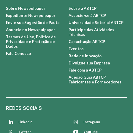
Sobre Newspulpaper
Sobre a ABTCP
Expediente Newspulpaper
Associe-se à ABTCP
Envie sua Sugestão de Pauta
Universidade Setorial ABTCP
Anuncie no Newspulpaper
Participe das Atividades
Técnicas
Termos de Uso, Política de
Privacidade e Proteção de
Capacitação ABTCP
Dados
Eventos
Fale Conosco
Rede de Inovação
Divulgue sua Empresa
Fale com a ABTCP
Adesão Guia ABTCP
Fabricantes e Fornecedores
REDES SOCIAIS
Linkedin
Instagram
Twitter
Youtube