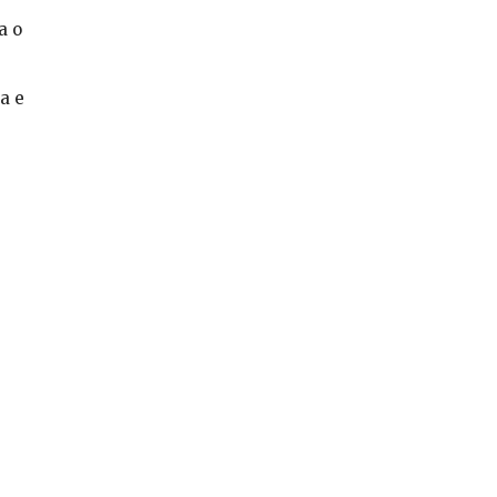
a o
a e