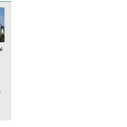
al
a
e