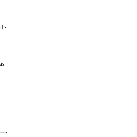
,
 de
as
m