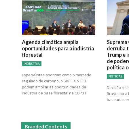
Agenda climática amplia
Suprema 
oportunidades para a indústria
derruba t
florestal
Trump e i
de poder
INDÚSTRIA
política 
Especialistas apontam como o mercado
NOTÍCIAS
regulado de carbono, o SBCE e o TFFF
podem ampliar as oportunidades da
Decisão reti
indústria de base florestal na COP31
Brasil sob a
baseadas em
Branded Contents