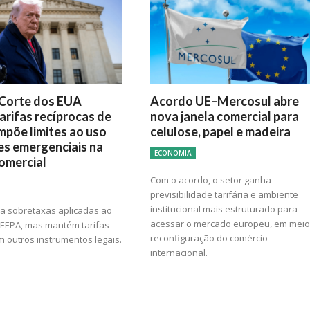
Corte dos EUA
Acordo UE–Mercosul abre
arifas recíprocas de
nova janela comercial para
mpõe limites ao uso
celulose, papel e madeira
es emergenciais na
ECONOMIA
comercial
Com o acordo, o setor ganha
previsibilidade tarifária e ambiente
institucional mais estruturado para
ra sobretaxas aplicadas ao
acessar o mercado europeu, em meio
 IEEPA, mas mantém tarifas
reconfiguração do comércio
 outros instrumentos legais.
internacional.