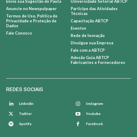
Sobre Newspulpaper
Sobre a ABTCP
Expediente Newspulpaper
Associe-se à ABTCP
Envie sua Sugestão de Pauta
Universidade Setorial ABTCP
Anuncie no Newspulpaper
Participe das Atividades
Técnicas
Termos de Uso, Política de
Privacidade e Proteção de
Capacitação ABTCP
Dados
Eventos
Fale Conosco
Rede de Inovação
Divulgue sua Empresa
Fale com a ABTCP
Adesão Guia ABTCP
Fabricantes e Fornecedores
REDES SOCIAIS
Linkedin
Instagram
Twitter
Youtube